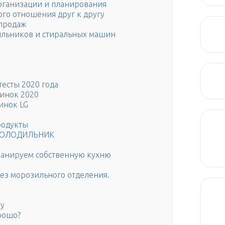
 организации и планирования
кого отношения друг к другу
 продаж
дильников и стиральных машин
тесты 2020 года
винок 2020
инок LG
родукты
ХОЛОДИЛЬНИК
ланируем собственную кухню
з морозильного отделения.
ку
рошо?