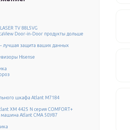
 LASER TV 88L5VG
staView Door-in-Door продукты дольше
 – лучшая защита ваших данных
евизоры Hisense
ика
Мороз
ьного шкафа Atlant M7184
lant XM 4425 N серия COMFORT+
 машина Atlant СМА 50У87
ника