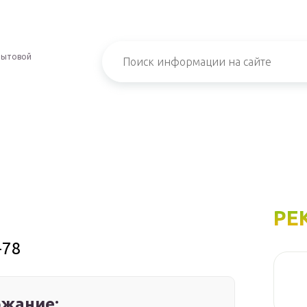
бытовой
РЕ
-78
жание: