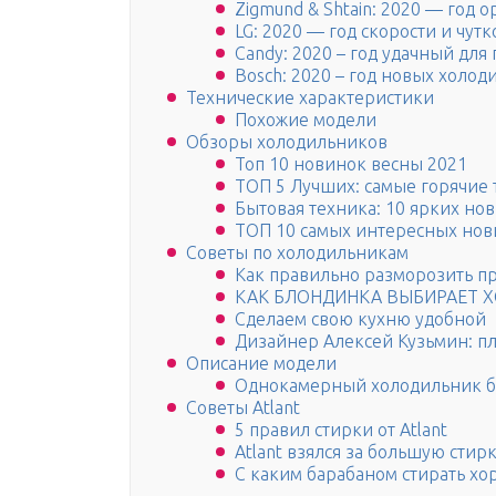
Zigmund & Shtain: 2020 — год
LG: 2020 — год скорости и чут
Candy: 2020 – год удачный для
Bosch: 2020 – год новых холо
Технические характеристики
Похожие модели
Обзоры холодильников
Топ 10 новинок весны 2021
ТОП 5 Лучших: самые горячие 
Бытовая техника: 10 ярких но
ТОП 10 самых интересных нов
Советы по холодильникам
Как правильно разморозить п
КАК БЛОНДИНКА ВЫБИРАЕТ 
Сделаем свою кухню удобной
Дизайнер Алексей Кузьмин: п
Описание модели
Однокамерный холодильник бе
Советы Atlant
5 правил стирки от Atlant
Atlant взялся за большую стир
С каким барабаном стирать хо