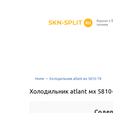
SKN-SPLIT
Журнал о 
RU
технике
Home
Холодильник atlant мх 5810-78
Холодильник atlant мх 5810
Содер