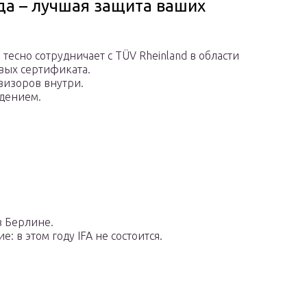
да – лучшая защита ваших
тесно сотрудничает с TÜV Rheinland в области
вых сертификата.
визоров внутри.
юдением.
в Берлине.
 в этом году IFA не состоится.