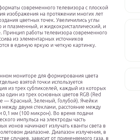
форматы современного телевизора с плоской
ия изображения на протяжении многих лет
оздания цветных точек. Увеличились углы
о и плазменный, и жидкокристаллический, и
. Принцип работы телевизора современного
ассива из элементарных источников
тся в единую яркую и четкую картинку.
нном мониторе для формирования цвета
тдельно взятой точки используется
ия из трех субпикселей, каждый из которых
 за один из трех основных цветов RGB (Red
ue — Красный, Зеленый, Голубой). Ячейки
я между двумя стеклами, расстояние между
 0,1 мм (100 микрон). Во время подачи
еского импульса на электроды часть
ых ионов начинают излучать кванты света в
олетовом диапазоне. Диапазон излучения, в
тве случаев, зависит от применяемого газа, в