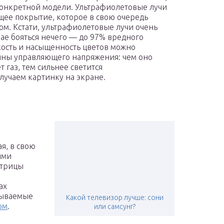
онкретной модели. Ультрафиолетовые лучи
ее покрытие, которое в свою очередь
ом. Кстати, ультрафиолетовые лучи очень
чае бояться нечего — до 97% вредного
кость и насыщенность цветов можно
ины управляющего напряжения: чем оно
 газ, тем сильнее светится
учаем картинку на экране.
к
я, в свою
ими
атрицы
ах
зываемые
Какой телевизор лучше: сони
ом
.
или самсунг?