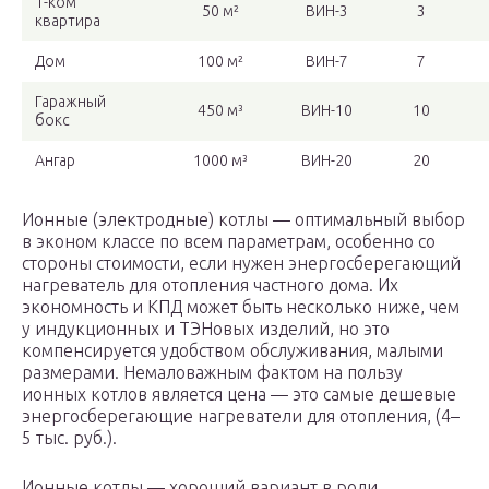
1-ком
50 м²
ВИН-3
3
квартира
Дом
100 м²
ВИН-7
7
Гаражный
450 м³
ВИН-10
10
бокс
Ангар
1000 м³
ВИН-20
20
Ионные (электродные) котлы — оптимальный выбор
в эконом классе по всем параметрам, особенно со
стороны стоимости, если нужен энергосберегающий
нагреватель для отопления частного дома. Их
экономность и КПД может быть несколько ниже, чем
у индукционных и ТЭНовых изделий, но это
компенсируется удобством обслуживания, малыми
размерами. Немаловажным фактом на пользу
ионных котлов является цена — это самые дешевые
энергосберегающие нагреватели для отопления, (4–
5 тыс. руб.).
Ионные котлы — хороший вариант в роли