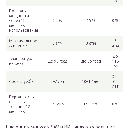
%
Потеря в
мощности
через 12
20 %
15 %
0 %
месяцев
использования
Максимальное
6
3 атм
3 атм
давление
атм
До
Температура
До 90 град
До 85 град
115
нагрева
град
30–
Срок службы
3–7 лет
10–12 лет
60
лет
Вероятность
отказа в
15–20 %
15–35 %
0 %
течение 12
месяцев
Еще одним минусом SAV и ВИН являются большие