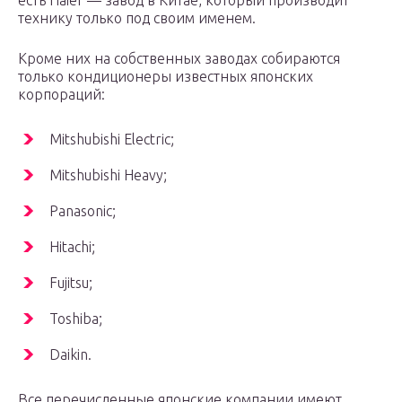
есть Haier — завод в Китае, который производит
технику только под своим именем.
Кроме них на собственных заводах собираются
только кондиционеры известных японских
корпораций:
Mitshubishi Electric;
Mitshubishi Heavy;
Panasonic;
Hitachi;
Fujitsu;
Toshiba;
Daikin.
Все перечисленные японские компании имеют