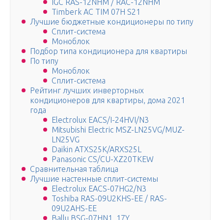
IGC RAS-12NHM / RAC-12NHM
Timberk AC TIM 07H S21
Лучшие бюджетные кондиционеры по типу
Сплит-система
Моноблок
Подбор типа кондиционера для квартиры
По типу
Моноблок
Сплит-система
Рейтинг лучших инверторных
кондиционеров для квартиры, дома 2021
года
Electrolux EACS/I-24HVI/N3
Mitsubishi Electric MSZ-LN25VG/MUZ-
LN25VG
Daikin ATXS25K/ARXS25L
Panasonic CS/CU-XZ20TKEW
Сравнительная таблица
Лучшие настенные сплит-системы
Electrolux EACS-07HG2/N3
Toshiba RAS-09U2KHS-EE / RAS-
09U2AHS-EE
Ballu BSG-07HN1_17Y