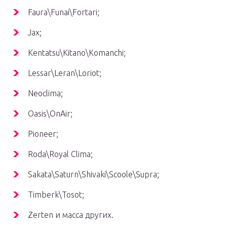
Faura\Funai\Fortari;
Jax;
Kentatsu\Kitano\Komanchi;
Lessar\Leran\Loriot;
Neoclima;
Oasis\OnAir;
Pioneer;
Roda\Royal Clima;
Sakata\Saturn\Shivaki\Scoole\Supra;
Timberk\Tosot;
Zerten и масса других.